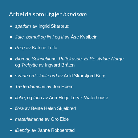
Arbeida som utgjer
handsam
spatium
av Ingrid Skarprud
Jute, bomull og lin I
og
II
av Åse Kvalbein
Preg
av Katrine Tufta
Blomar, Spinnebinne, Puttekasse, Et lite stykke Norge
og
Trehytte
av Ingvard Bråten
svarte ord - kvite ord
av Arild Skarsfjord Berg
Tre ferdaminne
av Jon Hoem
floke
, og
funn
av Ann-Hege Lorvik Waterhouse
flora
av Bente Helen Skjelbred
materialminne
av Gro Eide
iDentity
av Janne Robberstad