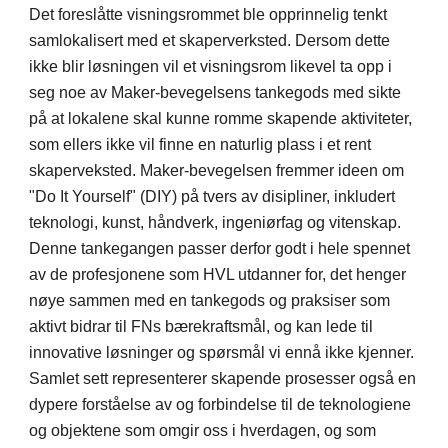
Det foreslåtte visningsrommet ble opprinnelig tenkt
samlokalisert med et skaperverksted. Dersom dette
ikke blir løsningen vil et visningsrom likevel ta opp i
seg noe av Maker-bevegelsens tankegods med sikte
på at lokalene skal kunne romme skapende aktiviteter,
som ellers ikke vil finne en naturlig plass i et rent
skaperveksted. Maker-bevegelsen fremmer ideen om
"Do It Yourself" (DIY) på tvers av disipliner, inkludert
teknologi, kunst, håndverk, ingeniørfag og vitenskap.
Denne tankegangen passer derfor godt i hele spennet
av de profesjonene som HVL utdanner for, det henger
nøye sammen med en tankegods og praksiser som
aktivt bidrar til FNs bærekraftsmål, og kan lede til
innovative løsninger og spørsmål vi ennå ikke kjenner.
Samlet sett representerer skapende prosesser også en
dypere forståelse av og forbindelse til de teknologiene
og objektene som omgir oss i hverdagen, og som