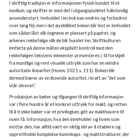
I skriftlig tradisjon er informasjonen fysisk bundet til et
medium, og skrifter er med det i utgangspunktet fullstendig
avsenderstyrt. Innholdet i en bok kan endres og forbedres
over lang tid, men i det øyeblikket boken blir lest er innholdet
som sådan låst slik tegnene er plassert på papiret, og
arkenes rekkefølge slik de blir bundet inn. Skriftkulturen
innførte på denne måten eksplisitt kontroll med den
rekkefølgen tekstens elementer presenteres i, til forskjell
fra muntlige og rent visuelle uttrykk som har en mindre
autoritativ linearitet (Hoem, 2021 s. 111). Boken blir
dermed bærer av en iboende autoritet, i kraft av “det som
står skrevet”.
Produksjon av bøker og tilgangen til skriftlig informasjon
var i flere hundre år et konkret uttrykk for makt, og retten
til å trykke bøker var et privilegium, gitt av makthavere til
noen få. Informasjon, hva den inneholder og hvem som
mottar den, har alltid vært en viktig del av å etablere og
opprettholde komplekse kunnskaps- og maktstrukturer, der