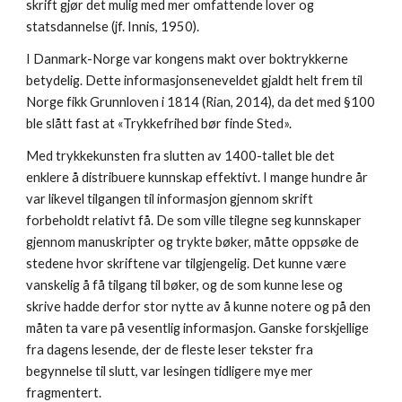
skrift gjør det mulig med mer omfattende lover og
statsdannelse (jf. Innis, 1950).
I Danmark-Norge var kongens makt over boktrykkerne
betydelig. Dette informasjonseneveldet gjaldt helt frem til
Norge fikk Grunnloven i 1814 (Rian, 2014), da det med §100
ble slått fast at «Trykkefrihed bør finde Sted».
Med trykkekunsten fra slutten av 1400-tallet ble det
enklere å distribuere kunnskap effektivt. I mange hundre år
var likevel tilgangen til informasjon gjennom skrift
forbeholdt relativt få. De som ville tilegne seg kunnskaper
gjennom manuskripter og trykte bøker, måtte oppsøke de
stedene hvor skriftene var tilgjengelig. Det kunne være
vanskelig å få tilgang til bøker, og de som kunne lese og
skrive hadde derfor stor nytte av å kunne notere og på den
måten ta vare på vesentlig informasjon. Ganske forskjellige
fra dagens lesende, der de fleste leser tekster fra
begynnelse til slutt, var lesingen tidligere mye mer
fragmentert.