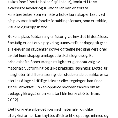
lukkes inne i “sorte bokser” (jf Latour), konkret i form
avanserte medier og KI-modeller, kan en forstå
kunstnerbøker som en måte å holde kunnskaper fast, ved
hjelp av mer tradisjonelle formidlingsformer, som er taktile,
visuelle og kroppsnære.
Bokens plass i utdanning er i stor grad knyttet til det å lese.
Samtidig er det et velprøvd og uunnværlig pedagogisk grep
å la elever og studenter skrive og tegne ned sine versjoner
av det kunnskapsgrunnlaget de skal tilegne seg. Et
arbeidshefte åpner mange muligheter gjennom valg av
materialer, utforming og ulike praktiske løsninger. Dette gir
muligheter til differensiering, der studerende som ikke er så
sterke i å lage skriftlige tekster eller tegninger, kan finne
glede i arbeidet. En kan oppleve hvordan tanken om at
pedagogikk også er en kunstart blir konkret (Storheim,
2022).
Det konkrete arbeidet i og med materialer og ulike
uttrykksformer kan knyttes direkte til kroppslige minner, og