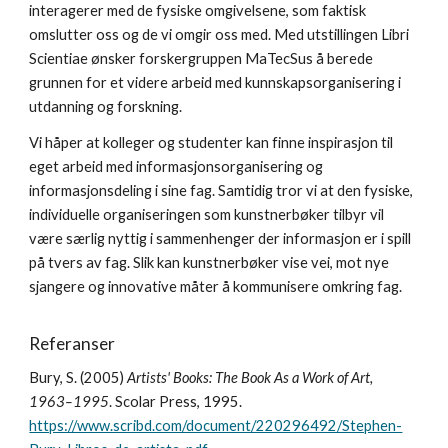
interagerer med de fysiske omgivelsene, som faktisk
omslutter oss og de vi omgir oss med. Med utstillingen Libri
Scientiae ønsker forskergruppen MaTecSus å berede
grunnen for et videre arbeid med kunnskapsorganisering i
utdanning og forskning.
Vi håper at kolleger og studenter kan finne inspirasjon til
eget arbeid med informasjonsorganisering og
informasjonsdeling i sine fag. Samtidig tror vi at den fysiske,
individuelle organiseringen som kunstnerbøker tilbyr vil
være særlig nyttig i sammenhenger der informasjon er i spill
på tvers av fag. Slik kan kunstnerbøker vise vei, mot nye
sjangere og innovative måter å kommunisere omkring fag.
Referanser
Bury, S. (2005)
Artists' Books: The Book As a Work of Art,
1963–1995
. Scolar Press, 1995.
https://www.scribd.com/document/220296492/Stephen-