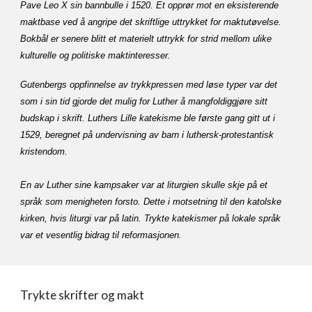
Pave Leo X sin bannbulle i 1520. Et opprør mot en eksisterende
maktbase ved å angripe det skriftlige uttrykket for maktutøvelse.
Bokbål er senere blitt et materielt uttrykk for strid mellom ulike
kulturelle og politiske maktinteresser.
Gutenbergs oppfinnelse av trykkpressen med løse typer var det
som i sin tid gjorde det mulig for Luther å mangfoldiggjøre sitt
budskap i skrift. Luthers Lille katekisme ble første gang gitt ut i
1529, beregnet på undervisning av barn i luthersk-protestantisk
kristendom.
En av Luther sine kampsaker var at liturgien skulle skje på et
språk som menigheten forsto. Dette i motsetning til den katolske
kirken, hvis liturgi var på latin. Trykte katekismer på lokale språk
var et vesentlig bidrag til reformasjonen.
Trykte skrifter og makt