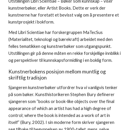
Utstillingen Libri Scientiae – Bøker som kunnskap – viser
kunstnerbøker, eller Artist Books. Dette er verk der
kunstnerne har foretatt et bevisst valg om å presentere et
kunstprosjekt i bokform.
Med Libri Scientiae har forskergruppen MaTecSus
(Materialitet, teknologi og bærekraft) arbeidet med den
felles tematikken og kunstnerbøker som utgangspunkt.
Utstillingen gir på denne måten en rekke forskjellige innblikk i
og perspektiver til kunnskapsformidling i en boklig form.
Kunstnerbokens posisjon mellom muntlig og
skriftlig tradisjon
Sjangeren kunstnerbøker utfordrer hva vi vanligvis tenker
på som bøker. Kunsthistorikeren Stephen Bury definerer
sjangeren som “books or book-like objects over the final
appearance of which an artist has had a high degree of
control; where the book is intended as a work of art in
itself” (Bury, 2002). I sin moderne form skriver sjangeren
seg tilbake til begynnelsen av 1900-tallet, mens selve