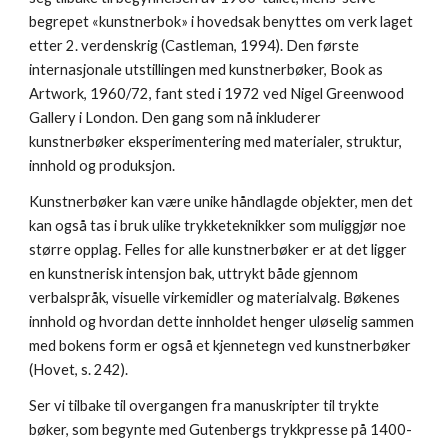
begrepet «kunstnerbok» i hovedsak benyttes om verk laget
etter 2. verdenskrig (Castleman, 1994). Den første
internasjonale utstillingen med kunstnerbøker, Book as
Artwork, 1960/72, fant sted i 1972 ved Nigel Greenwood
Gallery i London. Den gang som nå inkluderer
kunstnerbøker eksperimentering med materialer, struktur,
innhold og produksjon.
Kunstnerbøker kan være unike håndlagde objekter, men det
kan også tas i bruk ulike trykketeknikker som muliggjør noe
større opplag. Felles for alle kunstnerbøker er at det ligger
en kunstnerisk intensjon bak, uttrykt både gjennom
verbalspråk, visuelle virkemidler og materialvalg. Bøkenes
innhold og hvordan dette innholdet henger uløselig sammen
med bokens form er også et kjennetegn ved kunstnerbøker
(Hovet, s. 242).
Ser vi tilbake til overgangen fra manuskripter til trykte
bøker, som begynte med Gutenbergs trykkpresse på 1400-