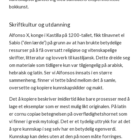
bokkunst.
Skriftkultur og utdanning
Alfonso X, konge i Kastilla på 1200-tallet, fikk tilnavnet el
Sabio (“den lærde”) på grunn av at han brukte betydelige
ressurser på å få oversatt religiøse og vitenskapelige
skrifter, litteratur og lovverk til kastiljansk. Dette dreide seg
om materiale som tidligere kun var tilgjengelig på arabisk,
hebraisk og latin. Ser vi Alfonsos innsats i en større
sammenheng, finner vi tette bånd mellom det å samle,
oversette og kopiere kunnskapskilder og makt.
Det å kopiere beskriver imidlertid ikke bare prosesser med å
lage et eksemplar som er mest mulig likt originalen. På latin
er cornu copiae betegnelsen på overflødighetshornet som
vi finner i gresk mytologi. Det er et tydelig uttrykk for at det
å spre kunnskap i seg selv har en betydelig egenverdi.
Kunnskap kan deles uten at den på noen måte forringes.