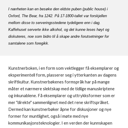
I nærheten kan en besøke den eldste puben (public house) i
Oxford, The Bear, fra 1242. På 17-1800-tallet var forskjellen
mellom disse to serveringsstedene tydeligere enn i dag.
Kaffehuset serverte ikke alkohol, og det kunne leses høyt og
diskuteres, noe som bidro til å skape andre forutsetninger for
samtalene som foregikk.
Kunstnerboken, i en form som vektlegger få eksemplarer og
eksperimentell form, plasserer seg i ytterkanten av dagens
skriftkultur. Kunstnerbøkenes formspråk har på mange
måter et nærmere slektskap med de tidlige manuskriptene
og inkunablene. Få eksemplarer og uttrykksformer som er
mer "direkte" sammenlignet med det rene skriftspråket.
Dermed kan kunstnerbøker åpne for diskusjoner og nye
former for muntlighet, også i møte med nye
kommunikasjonsteknologier. I en verden der kunnskapen