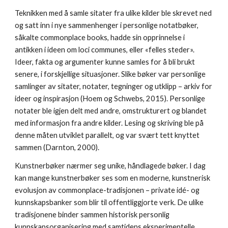
Teknikken med å samle sitater fra ulike kilder ble skrevet ned
og satt inn i nye sammenhenger i personlige notatbøker,
såkalte commonplace books, hadde sin opprinnelse i
antikken i ideen om loci communes, eller «felles steder».
Ideer, fakta og argumenter kunne samles for å bli brukt
senere, i forskjellige situasjoner. Slike bøker var personlige
samlinger av sitater, notater, tegninger og utklipp – arkiv for
ideer og inspirasjon (Hoem og Schwebs, 2015). Personlige
notater ble igjen delt med andre, omstrukturert og blandet
med informasjon fra andre kilder. Lesing og skriving ble på
denne måten utviklet parallelt, og var svært tett knyttet
sammen (Darnton, 2000).
Kunstnerbøker nærmer seg unike, håndlagede bøker. I dag
kan mange kunstnerbøker ses som en moderne, kunstnerisk
evolusjon av commonplace-tradisjonen – private idé- og
kunnskapsbanker som blir til offentliggjorte verk. De ulike
tradisjonene binder sammen historisk personlig
kunnskapsorganisering med samtidens eksperimentelle