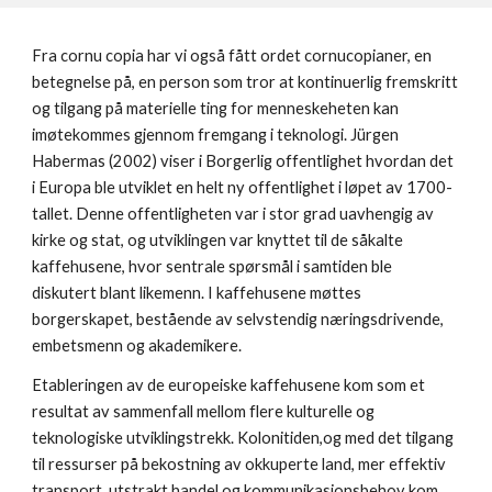
Fra cornu copia har vi også fått ordet cornucopianer, en
betegnelse på, en person som tror at kontinuerlig fremskritt
og tilgang på materielle ting for menneskeheten kan
imøtekommes gjennom fremgang i teknologi. Jürgen
Habermas (2002) viser i Borgerlig offentlighet hvordan det
i Europa ble utviklet en helt ny offentlighet i løpet av 1700-
tallet. Denne offentligheten var i stor grad uavhengig av
kirke og stat, og utviklingen var knyttet til de såkalte
kaffehusene, hvor sentrale spørsmål i samtiden ble
diskutert blant likemenn. I kaffehusene møttes
borgerskapet, bestående av selvstendig næringsdrivende,
embetsmenn og akademikere.
Etableringen av de europeiske kaffehusene kom som et
resultat av sammenfall mellom flere kulturelle og
teknologiske utviklingstrekk. Kolonitiden,og med det tilgang
til ressurser på bekostning av okkuperte land, mer effektiv
transport, utstrakt handel og kommunikasjonsbehov kom