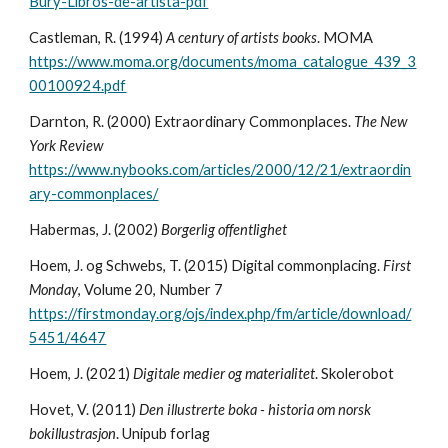
Bury-Libros-de-artista-pdf
Castleman, R. (1994)
A century of artists books
. MOMA
https://www.moma.org/documents/moma_catalogue_439_3
00100924.pdf
Darnton, R. (2000) Extraordinary Commonplaces.
The New
York Review
https://www.nybooks.com/articles/2000/12/21/extraordin
ary-commonplaces/
Habermas, J. (2002)
Borgerlig offentlighet
Hoem, J. og Schwebs, T. (2015) Digital commonplacing.
First
Monday
, Volume 20, Number 7
https://firstmonday.org/ojs/index.php/fm/article/download/
5451/4647
Hoem, J. (2021)
Digitale medier og materialitet
. Skolerobot
Hovet, V. (2011)
Den illustrerte boka - historia om norsk
bokillustrasjon
. Unipub forlag