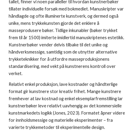
tallet, finner vi noen paralleller til hvordan kunstnerbøker
tillater individuelle forsøk med bokmediet. Manuskripter var
håndlagde og ofte illuminerte kunstverk, og dermed også
unike, mens trykkekunsten gjorde det enklere å
masseprodusere bøker. Tidlige inkunabler (bøker trykket
frem til år 1500) imiterte imidlertid manuskriptenes estetikk.
Kunstnerbøker vender delvis tilbake til det unike og
håndverksmessige, samtidig som de utnytter alternative
trykketeknikker for å utfordre masseproduksjonens
standardisering, med vekt på kunstnerens kontroll over
verket.
Relativt enkel produksjon, lave kostnader og håndterlige
format gir kunstnere stor kreativ frihet. Mange kunstnere
fremhever at lav kostnad og enkel eksemplarfremstilling lar
kunstnerbøker leve relativt uavhengig av det kommersielle
kunstmarkedets logikk (Jones, 2023). Formatet åpner videre
for innholdsmessige og materielle eksperimenter – fra
varierte trykkemetoder til eksperimentelle design.