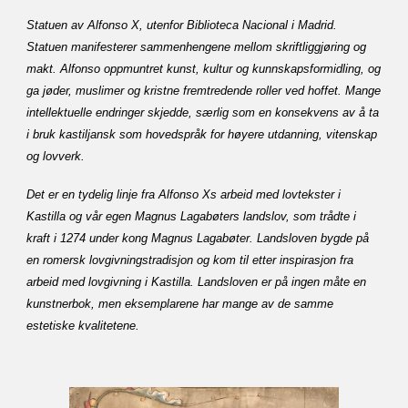
Statuen av Alfonso X, utenfor Biblioteca Nacional i Madrid.
Statuen manifesterer sammenhengene mellom skriftliggjøring og
makt. Alfonso oppmuntret kunst, kultur og kunnskapsformidling, og
ga jøder, muslimer og kristne fremtredende roller ved hoffet. Mange
intellektuelle endringer skjedde, særlig som en konsekvens av å ta
i bruk kastiljansk som hovedspråk for høyere utdanning, vitenskap
og lovverk.
Det er en tydelig linje fra Alfonso Xs arbeid med lovtekster i
Kastilla og vår egen Magnus Lagabøters landslov, som trådte i
kraft i 1274 under kong Magnus Lagabøter. Landsloven bygde på
en romersk lovgivningstradisjon og kom til etter inspirasjon fra
arbeid med lovgivning i Kastilla. Landsloven er på ingen måte en
kunstnerbok, men eksemplarene har mange av de samme
estetiske kvalitetene.